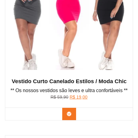
Vestido Curto Canelado Estilos / Moda Chic
** Os nossos vestidos são leves e ultra confortáveis **
O
O
R$
59,90
R$
19,00
preço
preço
original
atual
Confira na Shopee
era:
é:
R$ 59,90.
R$ 19,00.