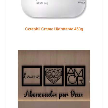
Cetaphil Creme Hidratante 453g