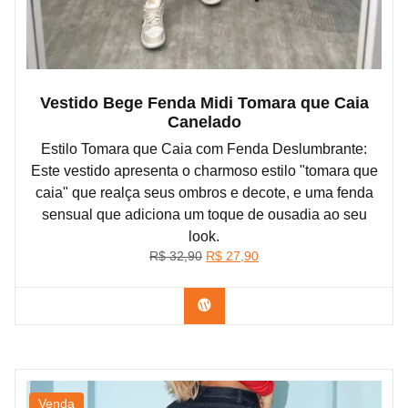
Vestido Bege Fenda Midi Tomara que Caia
Canelado
Estilo Tomara que Caia com Fenda Deslumbrante:
Este vestido apresenta o charmoso estilo "tomara que
caia" que realça seus ombros e decote, e uma fenda
sensual que adiciona um toque de ousadia ao seu
look.
O
O
R$
32,90
R$
27,90
preço
preço
original
atual
Confira na Shopee
era:
é:
R$ 32,90.
R$ 27,90.
Venda