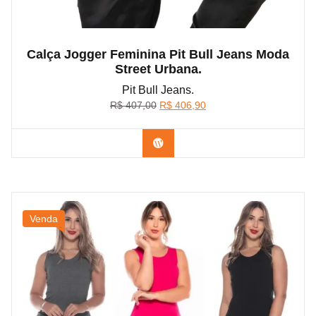
Calça Jogger Feminina Pit Bull Jeans Moda
Street Urbana.
Pit Bull Jeans.
O
O
R$
407,00
R$
406,90
preço
preço
original
atual
Confira na Shopee
era:
é:
R$ 407,00.
R$ 406,90.
Venda