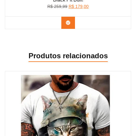
O
O
R$
259,99
R$
179,00
preço
preço
original
atual
Confira na Shopee
era:
é:
R$ 259,99.
R$ 179,00.
Produtos relacionados