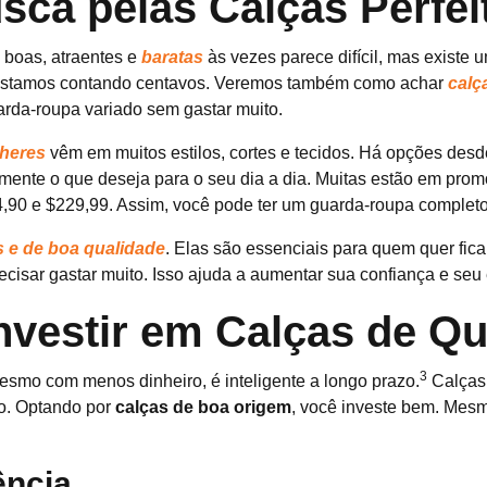
sca pelas Calças Perfei
 boas, atraentes e
baratas
às vezes parece difícil, mas existe 
stamos contando centavos. Veremos também como achar
calç
rda-roupa variado sem gastar muito.
lheres
vêm em muitos estilos, cortes e tecidos. Há opções desde
ente o que deseja para o seu dia a dia. Muitas estão em pro
4,90 e $229,99. Assim, você pode ter um guarda-roupa completo
s e de boa qualidade
. Elas são essenciais para quem quer fic
ecisar gastar muito. Isso ajuda a aumentar sua confiança e seu e
nvestir em Calças de Qu
3
esmo com menos dinheiro, é inteligente a longo prazo.
Calças 
o. Optando por
calças de boa origem
, você investe bem. Mes
ência