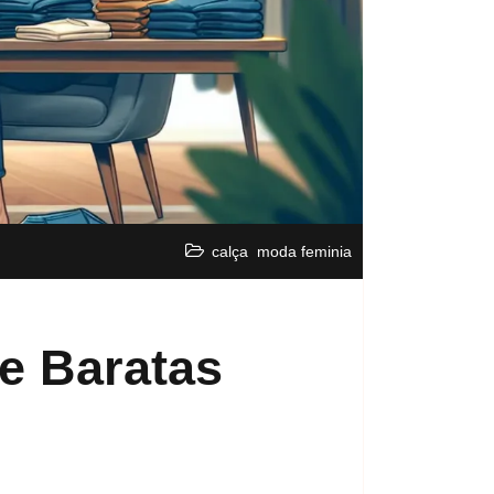
,
calça
moda feminia
e Baratas