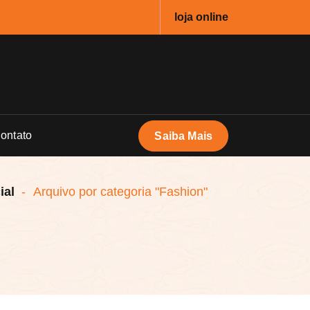
loja online
ontato
Saiba Mais
ial
-
Arquivo por categoria "Fashion"