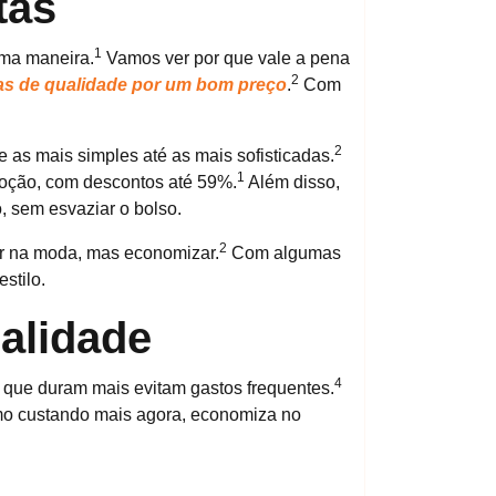
tas
1
uma maneira.
Vamos ver por que vale a pena
2
as de qualidade por um bom preço
.
Com
2
 as mais simples até as mais sofisticadas.
1
moção, com descontos até 59%.
Além disso,
, sem esvaziar o bolso.
2
ar na moda, mas economizar.
Com algumas
stilo.
alidade
4
que duram mais evitam gastos frequentes.
mo custando mais agora, economiza no