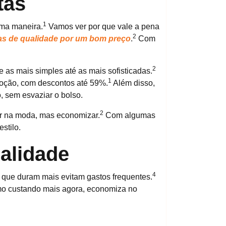
tas
1
uma maneira.
Vamos ver por que vale a pena
2
as de qualidade por um bom preço
.
Com
2
 as mais simples até as mais sofisticadas.
1
moção, com descontos até 59%.
Além disso,
, sem esvaziar o bolso.
2
ar na moda, mas economizar.
Com algumas
stilo.
alidade
4
que duram mais evitam gastos frequentes.
mo custando mais agora, economiza no