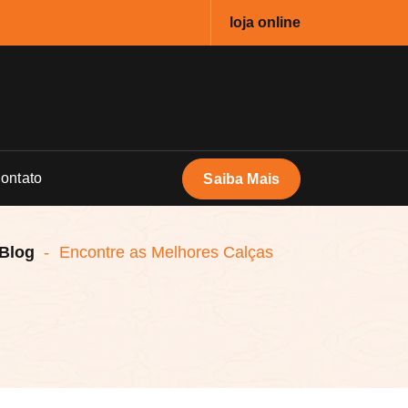
loja online
ontato
Saiba Mais
Blog
-
Encontre as Melhores Calças