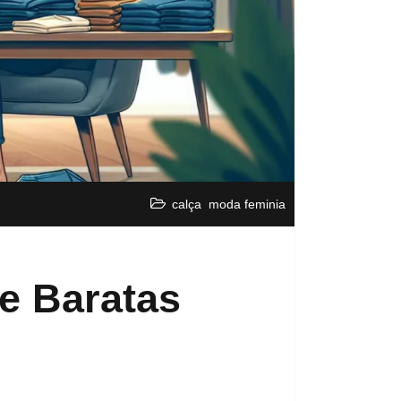
,
calça
moda feminia
e Baratas