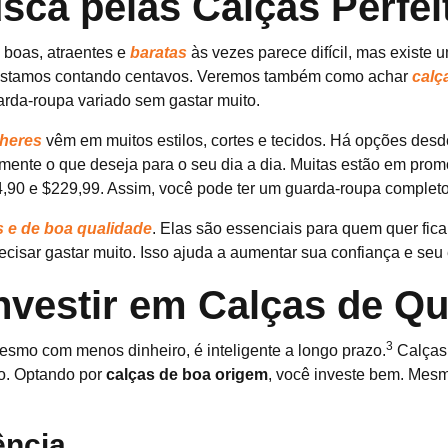
sca pelas Calças Perfei
 boas, atraentes e
baratas
às vezes parece difícil, mas existe 
stamos contando centavos. Veremos também como achar
calç
rda-roupa variado sem gastar muito.
lheres
vêm em muitos estilos, cortes e tecidos. Há opções desde
ente o que deseja para o seu dia a dia. Muitas estão em pro
4,90 e $229,99. Assim, você pode ter um guarda-roupa completo
s e de boa qualidade
. Elas são essenciais para quem quer fic
ecisar gastar muito. Isso ajuda a aumentar sua confiança e seu e
nvestir em Calças de Qu
3
esmo com menos dinheiro, é inteligente a longo prazo.
Calças 
o. Optando por
calças de boa origem
, você investe bem. Mes
ência