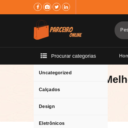
Pular
para
o
conteúdo
Procurar categorias
Ho
Uncategorized
Encontre as Melh
Calçados
Design
Eletrônicos