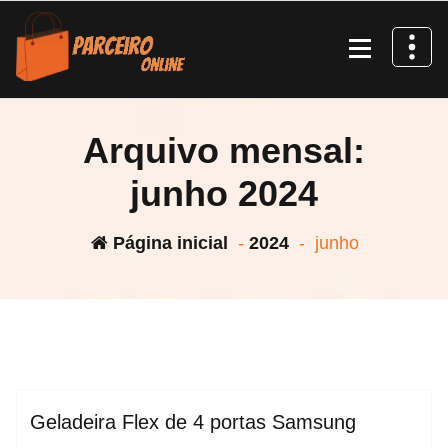
Arquivo mensal:
junho 2024
Página inicial
-
2024
-
junho
,
,
geladeira
Geladeira Flex de 4 portas Samsung
espktra
Geladeira Samsung
Blog
Geladeira Flex de 4 portas Samsung