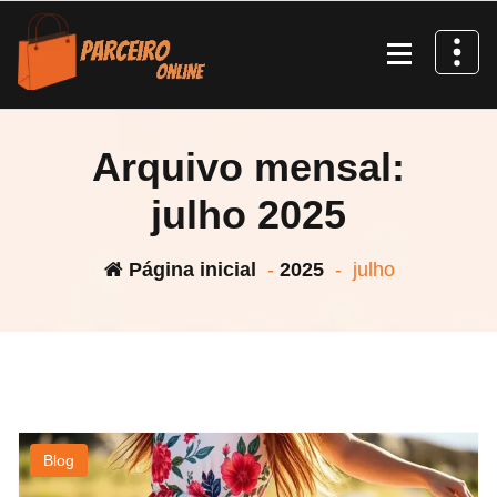
Pular
para
o
conteúdo
Arquivo mensal:
julho 2025
Página inicial
-
2025
-
julho
Blog