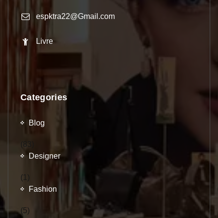
espktra22@Gmail.com
Livre
Categories
Blog
(83)
Designer
(1)
Fashion
(5)