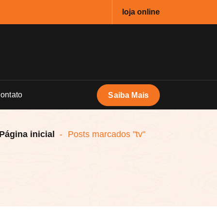
loja online
ontato
Saiba Mais
Página inicial
-
Posts marcados "tv"