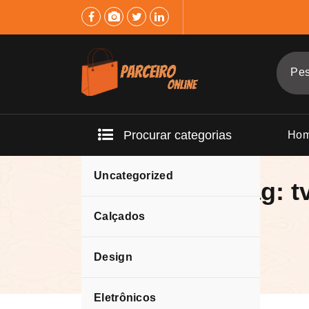
Pular
para
o
conteúdo
Procurar categorias
Ho
Uncategorized
Arquivo da tag: t
Calçados
Design
Eletrônicos