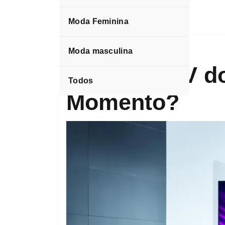
Moda Feminina
espktra
Blog
Melhor TV do Momento
Moda masculina
A Melhor TV d
Todos
Momento?