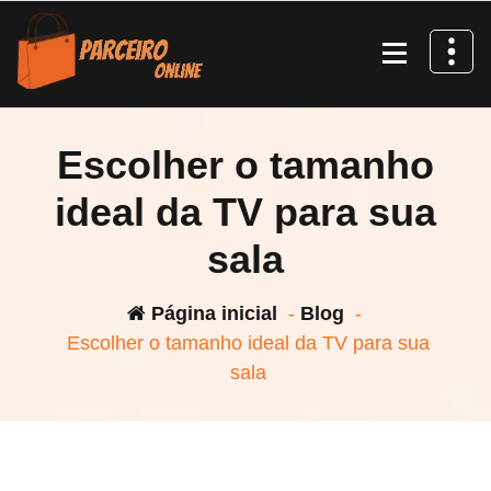
Pular
para
o
conteúdo
Escolher o tamanho
ideal da TV para sua
sala
Página inicial
-
Blog
-
Escolher o tamanho ideal da TV para sua
sala