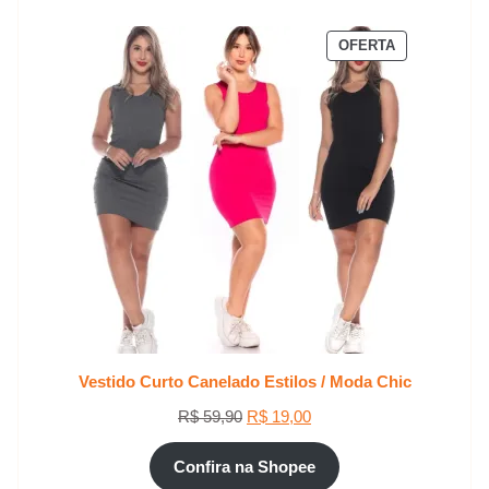
PRODUTO
OFERTA
EM
PROMOÇÃO
Vestido Curto Canelado Estilos / Moda Chic
O
O
R$
59,90
R$
19,00
preço
preço
original
atual
Confira na Shopee
era:
é: