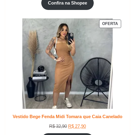
original
atual
Confira na Shopee
era:
é:
R$ 32,90.
R$ 27,90.
PRODUT
OFERTA
EM
PROMO
Vestido Bege Fenda Midi Tomara que Caia Canelado
O
O
R$
32,90
R$
27,90
preço
preço