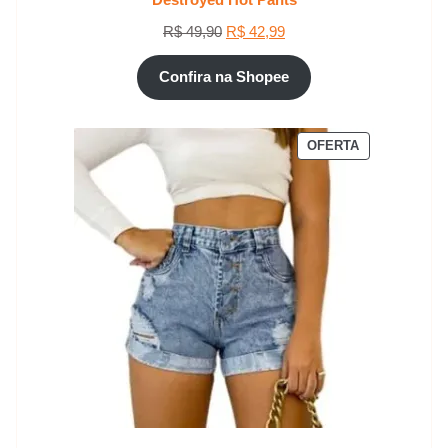
O
O
R$
49,90
R$
42,99
preço
preço
original
atual
Confira na Shopee
era:
é:
R$ 49,90.
R$ 42,99.
PRODUTO
OFERTA
EM
PROMOÇÃO