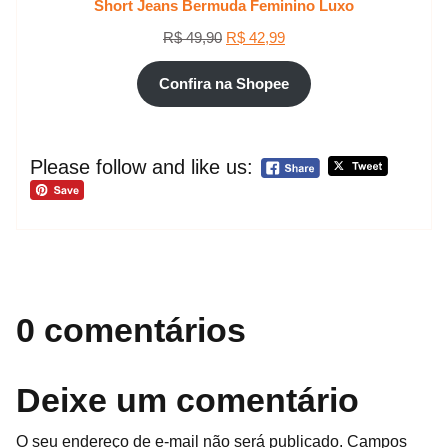
Short Jeans Bermuda Feminino Luxo
O
O
R$
49,90
R$
42,99
preço
preço
original
atual
Confira na Shopee
era:
é:
R$ 49,90.
R$ 42,99.
Please follow and like us:
0 comentários
Deixe um comentário
O seu endereço de e-mail não será publicado.
Campos