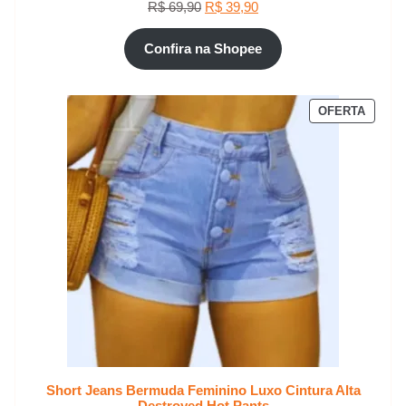
O
O
R$
69,90
R$
39,90
preço
preço
original
atual
Confira na Shopee
era:
é:
R$ 69,90.
R$ 39,90.
PROD
OFERTA
EM
PROM
Short Jeans Bermuda Feminino Luxo Cintura Alta
Destroyed Hot Pants