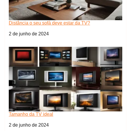
Distância o seu sofá deve estar da TV?
Data
2 de junho de 2024
Tamanho da TV ideal
Data
2 de junho de 2024