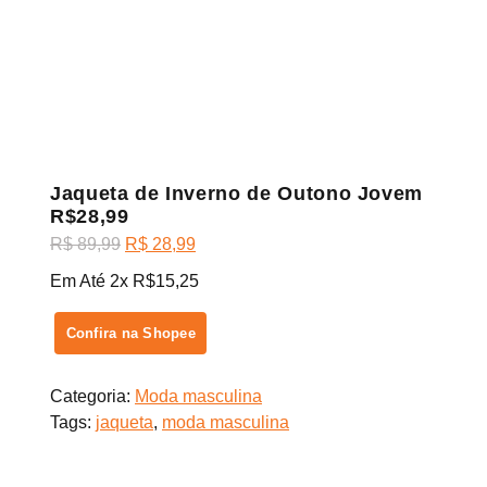
Jaqueta de Inverno de Outono Jovem
R$28,99
O
O
R$
89,99
R$
28,99
preço
preço
Em Até 2x R$15,25
original
atual
era:
é:
Confira na Shopee
R$ 89,99.
R$ 28,99.
Categoria:
Moda masculina
Tags:
jaqueta
,
moda masculina