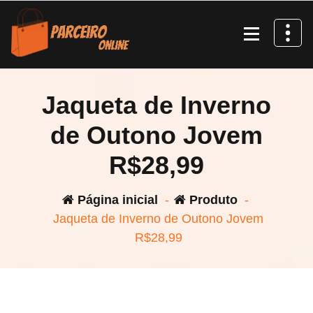
Pular
para
o
conteúdo
Jaqueta de Inverno
de Outono Jovem
R$28,99
Página inicial
-
Produto
-
Jaqueta de Inverno de Outono Jovem
R$28,99