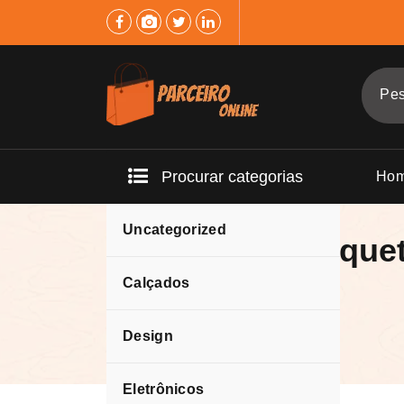
Pular
para
o
conteúdo
Procurar categorias
Ho
Uncategorized
Casacos e Jaque
Masculina.
Calçados
Design
Eletrônicos