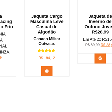
a
Jaqueta Cargo
Jaqueta de
Racing
Masculina Leve
Inverno de
to Frio
Casual de
Outono Jov
Algodão
R$28,99
NIA
Casaco Militar
Em Até 2x R$15
TA
Outwear.
O
R$
89,99
R$
28,
NAL
preço
INZA.
original
Avaliação
9
R$
194,12
Confi
5.00
era:
de 5
R$ 89,
nfira na Shopee
Confira na Amazon