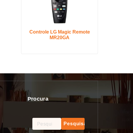
Controle LG Magic Remote
MR20GA
Procura
Pesquisar
por: