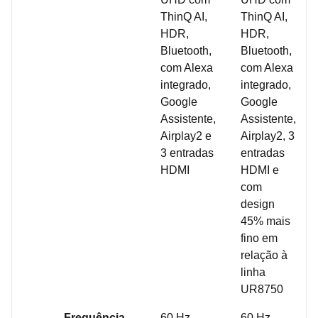
ThinQ AI,
ThinQ AI,
HDR,
HDR,
Bluetooth,
Bluetooth,
com Alexa
com Alexa
integrado,
integrado,
Google
Google
Assistente,
Assistente,
Airplay2 e
Airplay2, 3
3 entradas
entradas
HDMI
HDMI e
com
design
45% mais
fino em
relação à
linha
UR8750
Frequência
60 Hz
60 Hz