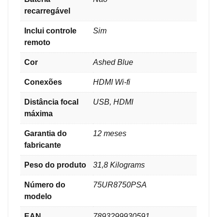
recarregável
Inclui controle
Sim
remoto
Cor
‎Ashed Blue
Conexões
‎HDMI Wi-fi
Distância focal
USB, HDMI
máxima
Garantia do
‎12 meses
fabricante
Peso do produto
31,8 Kilograms
Número do
‎75UR8750PSA
modelo
EAN
7893299930591