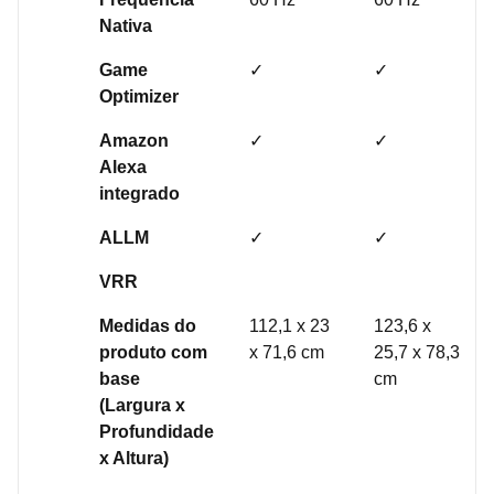
Nativa
Game
✓
✓
Optimizer
Amazon
✓
✓
Alexa
integrado
ALLM
✓
✓
VRR
Medidas do
112,1 x 23
123,6 x
produto com
x 71,6 cm
25,7 x 78,3
base
cm
(Largura x
Profundidade
x Altura)