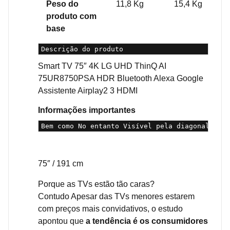
Peso do
‎11,8 Kg
15,4 Kg
produto com
base
Descrição do produto
Smart TV 75″ 4K LG UHD ThinQ AI
75UR8750PSA HDR Bluetooth Alexa Google
Assistente Airplay2 3 HDMI
Informações importantes
Bem como No entanto Visível pela diagonal da t
75″ / 191 cm
Porque as TVs estão tão caras?
Contudo Apesar das TVs menores estarem
com preços mais convidativos, o estudo
apontou que
a tendência é os consumidores