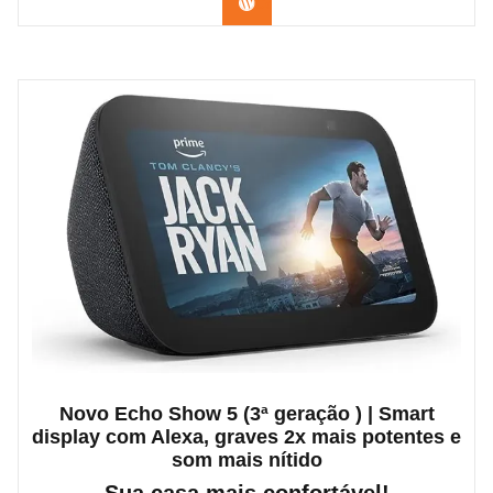
Confira na Amazon
era:
é:
R$ 21.200,00.
R$ 19.999,00.
Novo Echo Show 5 (3ª geração ) | Smart
display com Alexa, graves 2x mais potentes e
som mais nítido