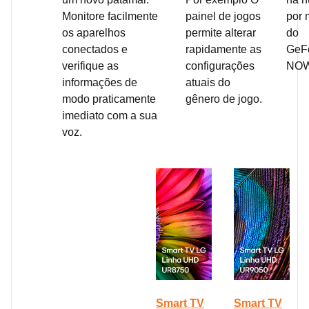
Monitore facilmente
painel de jogos
por 
os aparelhos
permite alterar
do
conectados e
rapidamente as
GeF
verifique as
configurações
NOW
informações de
atuais do
modo praticamente
gênero de jogo.
imediato com a sua
voz.
Smart TV
Smart TV