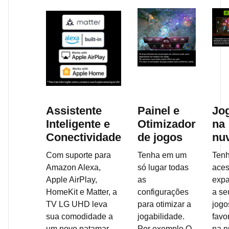
Assistente
Painel e
Jo
Inteligente e
Otimizador
na
Conectividade
de jogos
nu
Com suporte para
Tenha em um
Ten
Amazon Alexa,
só lugar todas
ace
Apple AirPlay,
as
exp
HomeKit e Matter, a
configurações
a se
TV LG UHD leva
para otimizar a
jogo
sua comodidade a
jogabilidade.
favo
um novo patamar.
Por exemplo O
na 