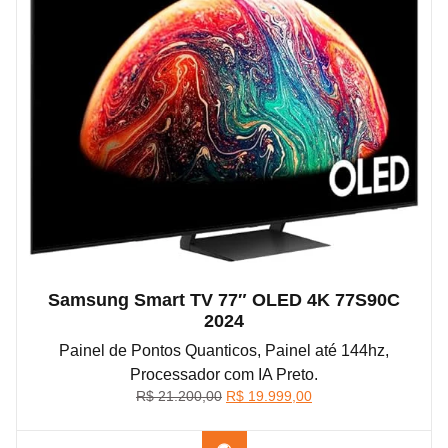
Samsung Smart TV 77″ OLED 4K 77S90C
2024
Painel de Pontos Quanticos, Painel até 144hz,
Processador com IA Preto.
O
O
R$
21.200,00
R$
19.999,00
preço
preço
original
atual