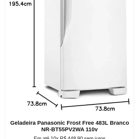
Geladeira Panasonic Frost Free 483L Branco
NR-BT55PV2WA 110v
Em até 10x R$ 448,90 sem juros