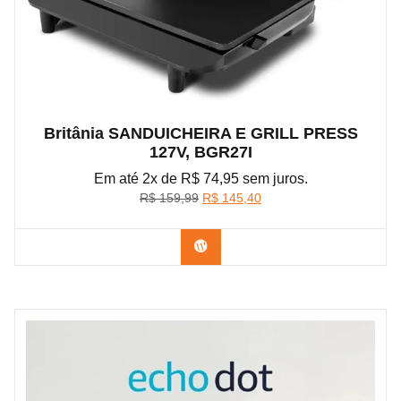
Britânia SANDUICHEIRA E GRILL PRESS
127V, BGR27I
Em até 2x de R$ 74,95 sem juros.
O
O
R$
159,99
R$
145,40
preço
preço
original
atual
Confira na Amazon
era:
é:
R$ 159,99.
R$ 145,40.