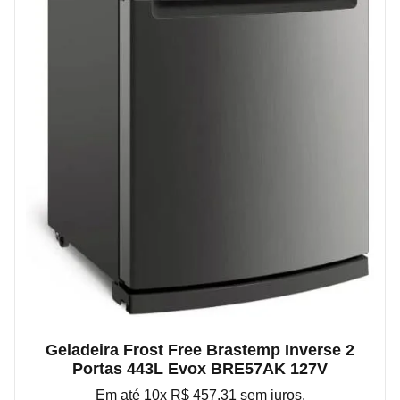
Geladeira Frost Free Brastemp Inverse 2
Portas 443L Evox BRE57AK 127V
Em até 10x R$ 457,31 sem juros.