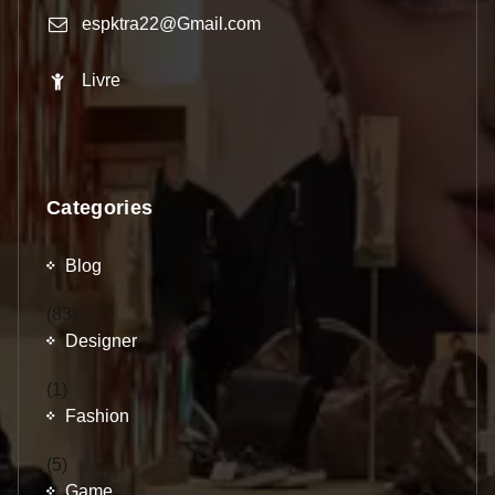
espktra22@Gmail.com
Livre
Categories
Blog
(83)
Designer
(1)
Fashion
(5)
Game