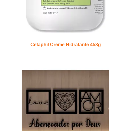
Cetaphil Creme Hidratante 453g