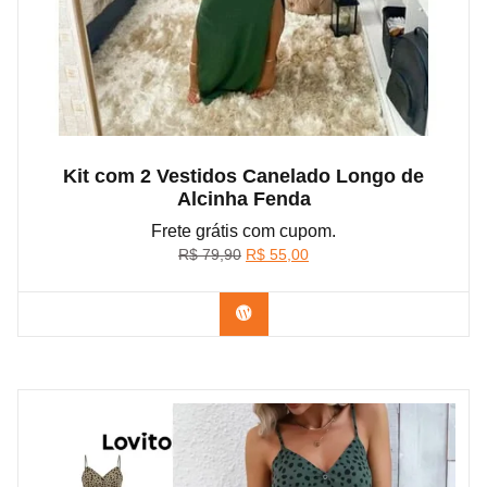
Kit com 2 Vestidos Canelado Longo de
Alcinha Fenda
Frete grátis com cupom.
O
O
R$
79,90
R$
55,00
preço
preço
original
atual
Confira na Shopee
era:
é:
R$ 79,90.
R$ 55,00.