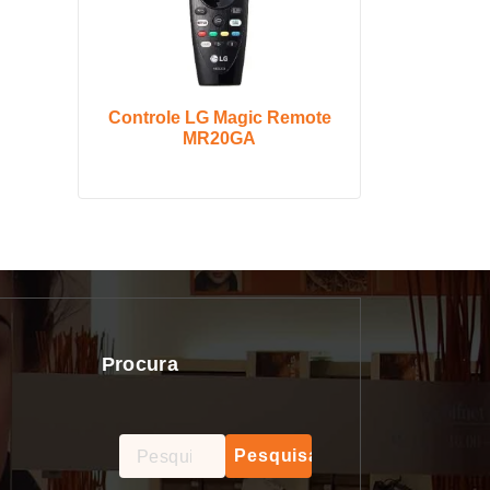
Controle LG Magic Remote
MR20GA
Procura
Pesquisar
por: