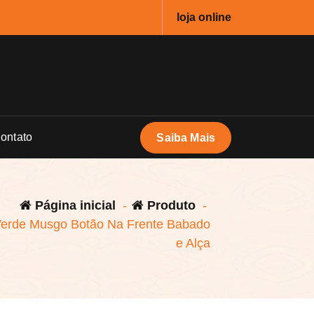
loja online
ontato
Saiba Mais
Página inicial
-
Produto
-
Verde Musgo Botão Na Frente Babado
e Alça