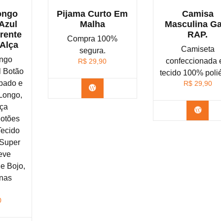
ongo
Pijama Curto Em
Camisa
Azul
Malha
Masculina G
rente
RAP.
Compra 100%
Alça
Camiseta
segura.
ongo
confeccionada
R$
29,90
l Botão
tecido 100% poli
bado e
R$
29,90
Confira na Shopee
 Longo,
lça
Confi
Botões
ecido
 Super
eve
e Bojo,
 nas
.
0