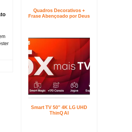
Quadros Decorativos +
ato
Frase Abençoado por Deus
 em
éster
ra na Shopee
Smart TV 50" 4K LG UHD
ThinQ AI