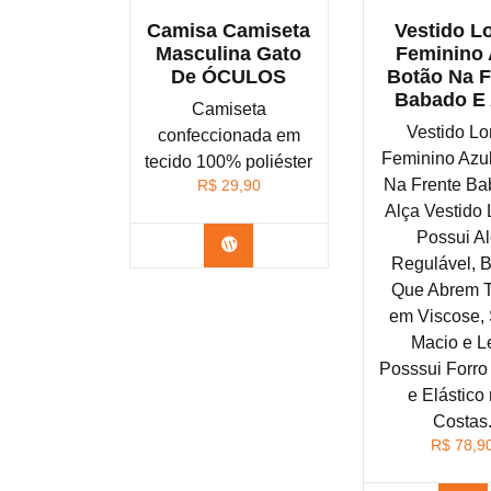
Camisa Camiseta
Vestido L
Masculina Gato
Feminino 
De ÓCULOS
Botão Na F
Babado E 
Camiseta
Vestido L
confeccionada em
Feminino Azu
tecido 100% poliéster
Na Frente Ba
R$
29,90
Alça Vestido
Possui A
Confira na Shopee
Regulável, 
Que Abrem T
em Viscose,
Macio e L
Posssui Forro 
e Elástico
Costas
R$
78,9