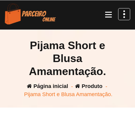
Pular
para
o
conteúdo
Pijama Short e
Blusa
Amamentação.
Página inicial
-
Produto
-
Pijama Short e Blusa Amamentação.