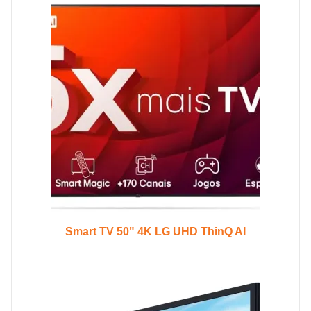
Smart TV 50" 4K LG UHD ThinQ AI