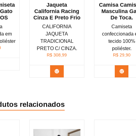
iseta
Jaqueta
Camisa Camis
 Gato
California Racing
Masculina G
LOS
Cinza E Preto Frio
De Toca.
a
CALIFORNIA
Camiseta
da em
JAQUETA
confeccionada
liéster
TRADICIONAL
tecido 100%
0
PRETO C/ CINZA.
poliéster.
R$
308,99
R$
29,90
nfira na Shopee
Confira na Shopee
Confi
dutos relacionados