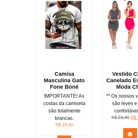
Camisa
Vestido C
Masculina Gato
Canelado Es
Fone Boné
Moda Ch
IMPORTANTE! As
** Os nossos v
costas da camiseta
são leves e 
são totalmente
confortávei
O
R$
59,90
R$
brancas.
pre
R$
29,90
orig
Co
era