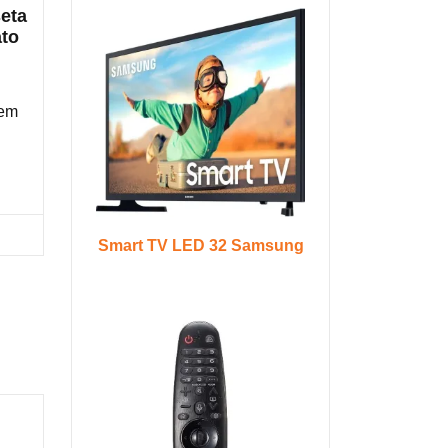
eta
ato
 em
ra na Shopee
Smart TV LED 32 Samsung