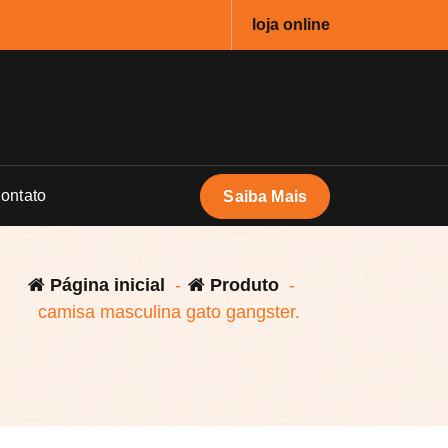
loja online
ontato
Saiba Mais
Página inicial
-
Produto
-
camisa masculina gato gangster.