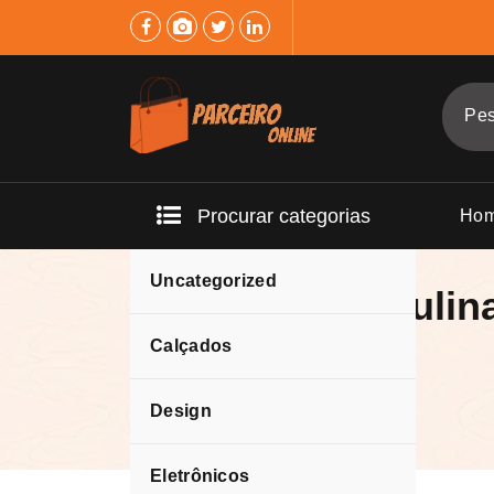
Pular
para
o
conteúdo
Procurar categorias
Ho
Uncategorized
camisa masculin
gangster.
Calçados
Design
Eletrônicos