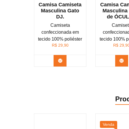
Camisa Camiseta
Camisa Cam
Masculina Gato
Masculina
DJ.
de ÓCU
Camiseta
Camiset
confeccionada em
confecciona
tecido 100% poliéster
tecido 100% po
R$
29,90
R$
29,9
Confira na Shopee
Co
Pro
Venda