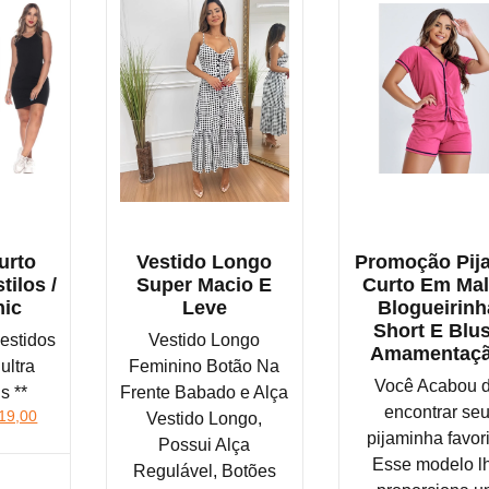
urto
Vestido Longo
Promoção Pij
tilos /
Super Macio E
Curto Em Ma
ic
Leve
Blogueirinh
Short E Blu
estidos
Vestido Longo
Amamentaç
ultra
Feminino Botão Na
Você Acabou 
s **
Frente Babado e Alça
encontrar se
O
19,00
Vestido Longo,
ço
preço
pijaminha favori
Possui Alça
inal
atual
Esse modelo l
Regulável, Botões
nfira na Shopee
:
é: