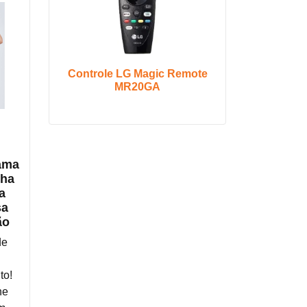
Controle LG Magic Remote
MR20GA
ama
lha
a
sa
ão
de
u
to!
he