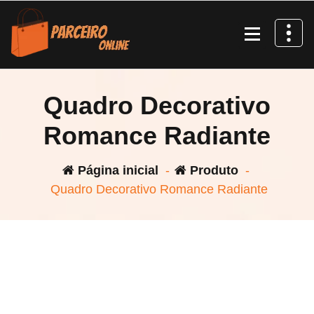
Pular
para
o
conteúdo
Quadro Decorativo
Romance Radiante
Página inicial
-
Produto
-
Quadro Decorativo Romance Radiante