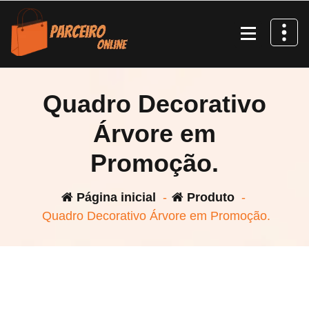
Pular
para
o
conteúdo
Quadro Decorativo
Árvore em
Promoção.
Página inicial
-
Produto
-
Quadro Decorativo Árvore em Promoção.