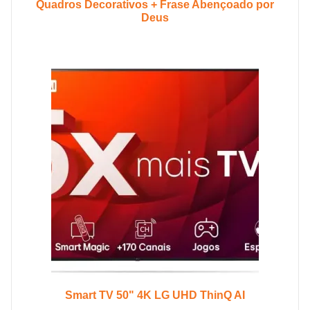
Quadros Decorativos + Frase Abençoado por
Deus
Smart TV 50" 4K LG UHD ThinQ AI