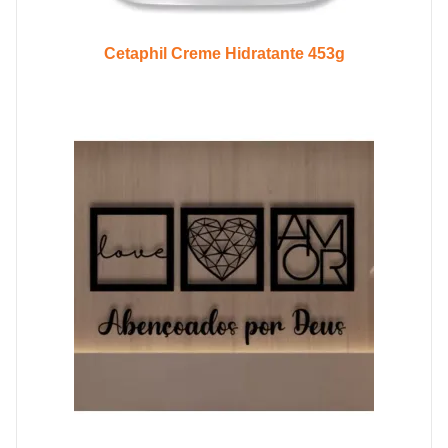
Cetaphil Creme Hidratante 453g