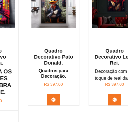
o
Quadro
Quadro
ivo
Decorativo Pato
Decorativo L
a.
Donald.
Rei.
A OS
Quadros para
Decoração com
Decoração.
HES
toque de realida
OBRA
R$
397,00
R$
397,00
E.
Confira os modelos
Confi
0
nfira os modelos