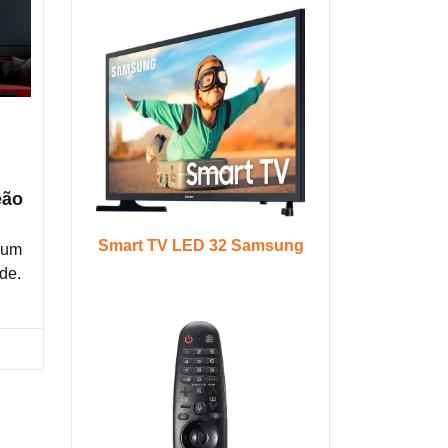
eão
Smart TV LED 32 Samsung
 um
de.
ra os modelos