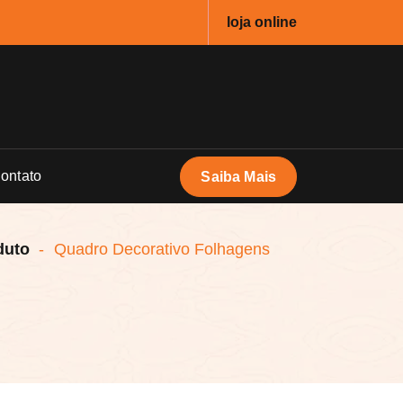
loja online
ontato
Saiba Mais
duto
-
Quadro Decorativo Folhagens