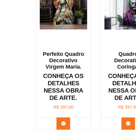
Perfeito Quadro
Quadr
Decorativo
Decorat
Virgem Maria.
Coring
CONHEÇA OS
CONHEÇ
DETALHES
DETAL
NESSA OBRA
NESSA 
DE ARTE.
DE ART
R$
397,00
R$
397,0
Confira os modelos
Co