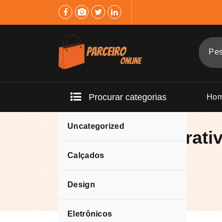
Pular
para
o
conteúdo
Procurar categorias
Ho
Uncategorized
Quadro Decorati
Calçados
Design
Eletrônicos