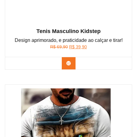
Tenis Masculino Kidstep
Design aprimorado, e praticidade ao calçar e tirar!
O
O
R$
69,90
R$
39,90
preço
preço
original
atual
Confira na Shopee
era:
é:
R$ 69,90.
R$ 39,90.