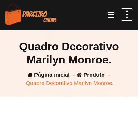
Pular
para
o
conteúdo
Quadro Decorativo
Marilyn Monroe.
Página inicial
-
Produto
-
Quadro Decorativo Marilyn Monroe.