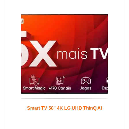
Smart TV 50" 4K LG UHD ThinQ AI