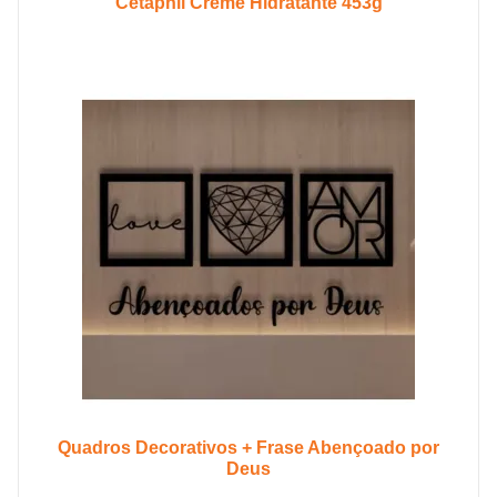
Cetaphil Creme Hidratante 453g
Quadros Decorativos + Frase Abençoado por
Deus