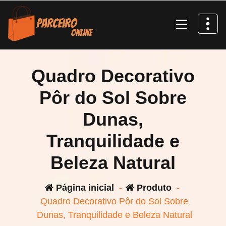
Pular
para
o
conteúdo
Quadro Decorativo
Pôr do Sol Sobre
Dunas,
Tranquilidade e
Beleza Natural
Página inicial
-
Produto
-
Quadro Decorativo Pôr do Sol Sobre
Dunas, Tranquilidade e Beleza Natural