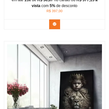
vista
com
5%
de
desconto
R$
397,00
Confira os modelos