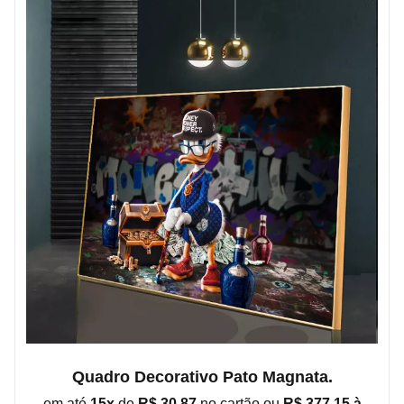
Quadro Decorativo Pato Magnata.
em até
15x
de
R$ 30,87
no cartão ou
R$ 377,15 à