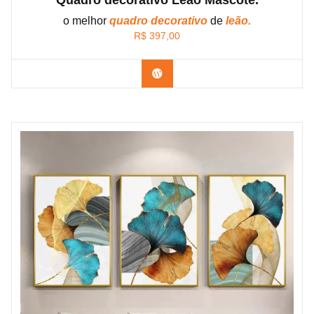
o melhor
quadro decorativo
de
leão.
R$
397,00
Confira os modelos