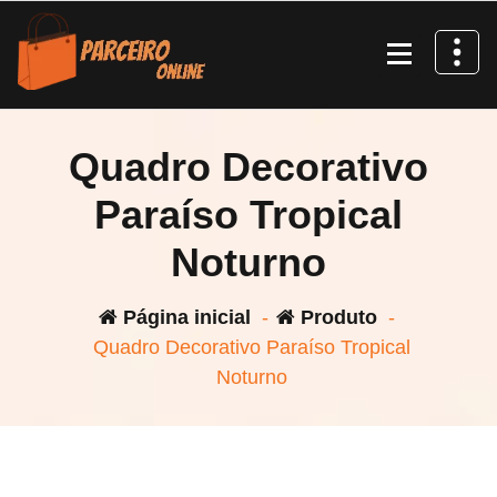
Pular
para
o
conteúdo
Quadro Decorativo
Paraíso Tropical
Noturno
Página inicial
-
Produto
-
Quadro Decorativo Paraíso Tropical
Noturno