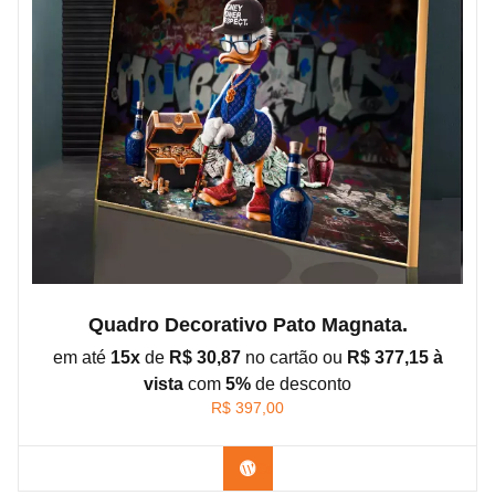
Quadro Decorativo Pato Magnata.
em até
15x
de
R$ 30,87
no cartão ou
R$ 377,15 à
vista
com
5%
de
desconto
R$
397,00
Confira os modelos