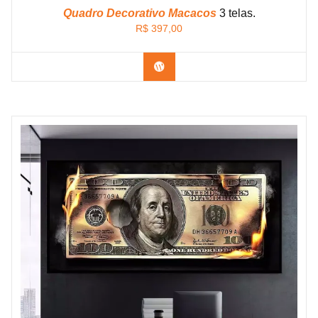
Quadro Decorativo Macacos
3 telas.
R$
397,00
Confira os modelos