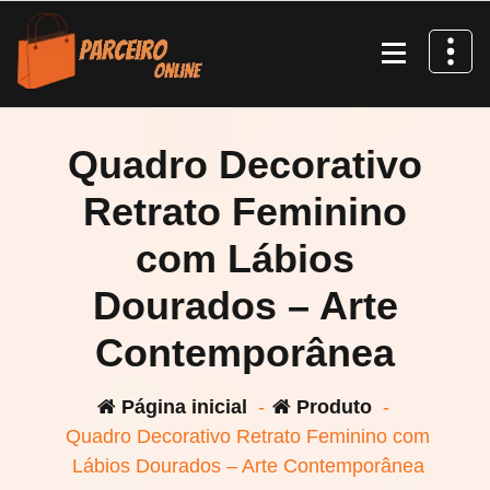
Pular
para
o
conteúdo
Quadro Decorativo
Retrato Feminino
com Lábios
Dourados – Arte
Contemporânea
Página inicial
-
Produto
-
Quadro Decorativo Retrato Feminino com
Lábios Dourados – Arte Contemporânea