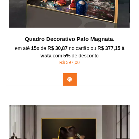
Quadro Decorativo Pato Magnata.
em até
15x
de
R$ 30,87
no cartão ou
R$ 377,15 à
vista
com
5%
de
desconto
R$
397,00
Confira os modelos