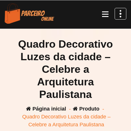
Pular
para
o
conteúdo
Quadro Decorativo
Luzes da cidade –
Celebre a
Arquitetura
Paulistana
Página inicial
-
Produto
-
Quadro Decorativo Luzes da cidade –
Celebre a Arquitetura Paulistana