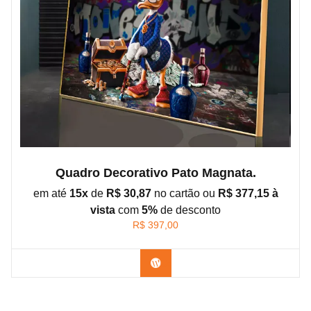
Quadro Decorativo Pato Magnata.
em até
15x
de
R$ 30,87
no cartão ou
R$ 377,15 à
vista
com
5%
de
desconto
R$
397,00
Confira os modelos