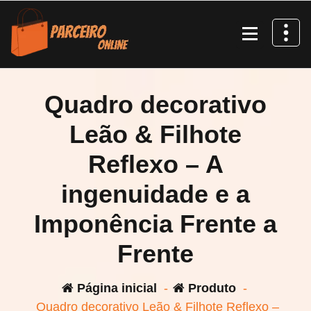
Pular
para
o
conteúdo
Quadro decorativo
Leão & Filhote
Reflexo – A
ingenuidade e a
Imponência Frente a
Frente
Página inicial
-
Produto
-
Quadro decorativo Leão & Filhote Reflexo –