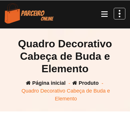
Pular
para
o
conteúdo
Quadro Decorativo
Cabeça de Buda e
Elemento
Página inicial
-
Produto
-
Quadro Decorativo Cabeça de Buda e
Elemento