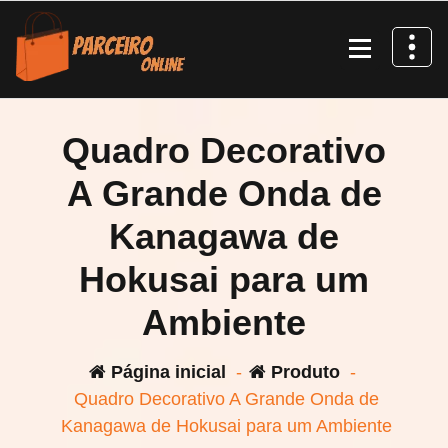
Pular
para
o
conteúdo
Quadro Decorativo
A Grande Onda de
Kanagawa de
Hokusai para um
Ambiente
Página inicial
-
Produto
-
Quadro Decorativo A Grande Onda de
Kanagawa de Hokusai para um Ambiente