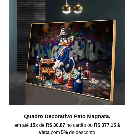
Quadro Decorativo Pato Magnata.
em até
15x
de
R$ 30,87
no cartão ou
R$ 377,15 à
vista
com
5%
de
desconto