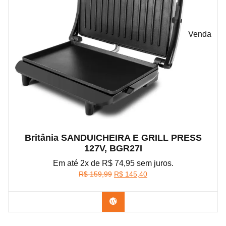
Venda
Britânia SANDUICHEIRA E GRILL PRESS
127V, BGR27I
Em até 2x de R$ 74,95 sem juros.
O
O
R$
159,99
R$
145,40
preço
preço
original
atual
Confira na Amazon
era:
é:
R$ 159,99.
R$ 145,40.