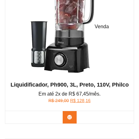
Venda
Liquidificador, Ph900, 3L, Preto, 110V, Philco
Em até 2x de R$ 67,45/mês.
O
O
R$
249,00
R$
128,16
preço
preço
original
atual
Confira na Amazon
era:
é:
R$ 249,00.
R$ 128,16.