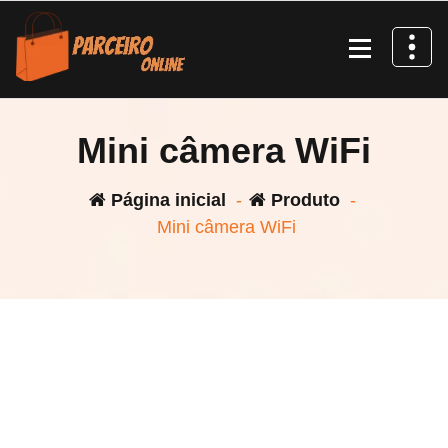
Pular
para
o
conteúdo
Mini câmera WiFi
Página inicial
-
Produto
-
Mini câmera WiFi