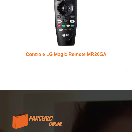
Controle LG Magic Remote MR20GA