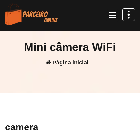
Pular
para
o
conteúdo
Mini câmera WiFi
Página inicial
-
camera