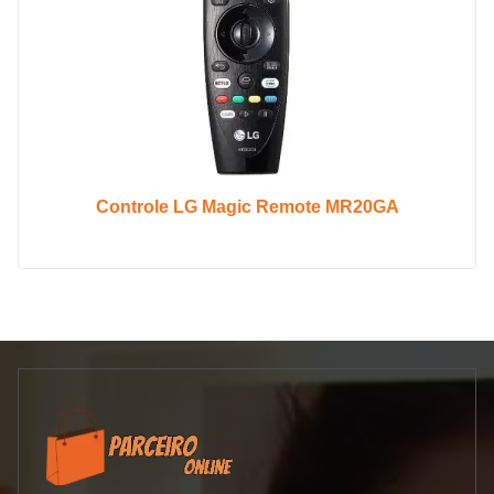
Controle LG Magic Remote MR20GA