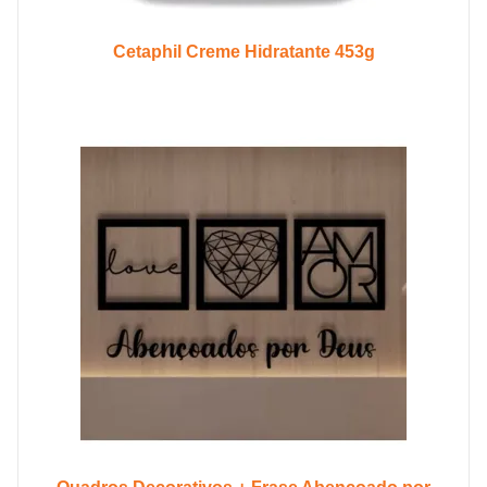
Cetaphil Creme Hidratante 453g