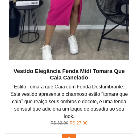
Vestido Elegância Fenda Midi Tomara Que
Caia Canelado
Estilo Tomara que Caia com Fenda Deslumbrante:
Este vestido apresenta o charmoso estilo "tomara que
caia" que realça seus ombros e decote, e uma fenda
sensual que adiciona um toque de ousadia ao seu
look.
O
O
R$
32,90
R$
27,90
preço
preço
original
atual