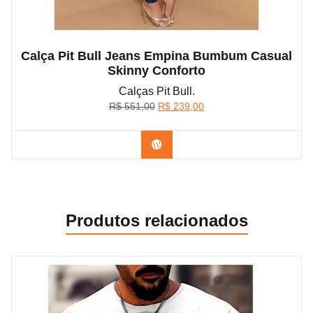
Calça Pit Bull Jeans Empina Bumbum Casual
Skinny Conforto
Calças Pit Bull.
O
O
R$
551,00
R$
239,00
preço
preço
original
atual
Confira na Shopee
era:
é:
R$ 551,00.
R$ 239,00.
Produtos relacionados