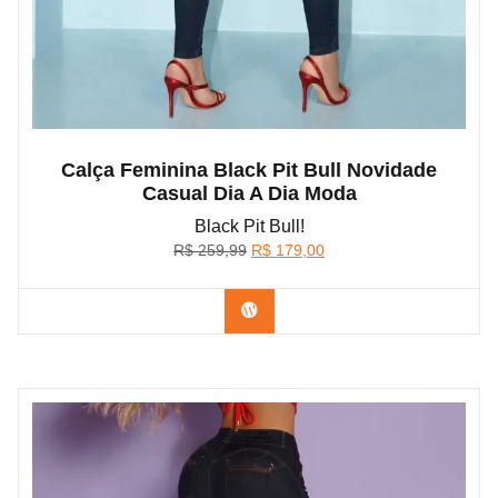
Calça Feminina Black Pit Bull Novidade
Casual Dia A Dia Moda
Black Pit Bull!
O
O
R$
259,99
R$
179,00
preço
preço
original
atual
Confira na Shopee
era:
é:
R$ 259,99.
R$ 179,00.