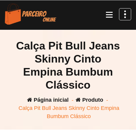
Pular
para
o
conteúdo
Calça Pit Bull Jeans
Skinny Cinto
Empina Bumbum
Clássico
Página inicial
-
Produto
-
Calça Pit Bull Jeans Skinny Cinto Empina
Bumbum Clássico