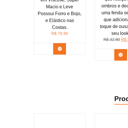
ombros e dec
Macio e Leve
uma fenda s
Posssui Forro e Bojo,
que adicio
e Elástico nas
toque de ous
Costas.
seu look
R$
78,90
O
R$
32,90
R$
pre
Confira na Shopee
orig
Co
era
R$ 
Pro