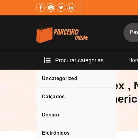
Pular
para
o
conteúdo
Procurar categorias
Ho
Uncategorized
Vestido Suplex ,
europeu e ameri
Calçados
Design
Eletrônicos