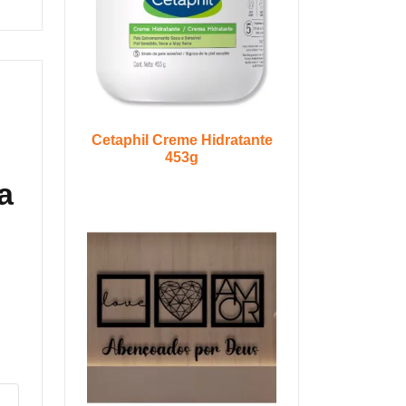
Cetaphil Creme Hidratante
453g
a