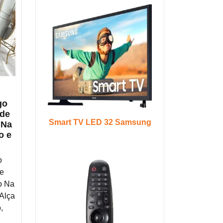
go
rde
Smart TV LED 32 Samsung
 Na
o e
o
de
o Na
Alça
,