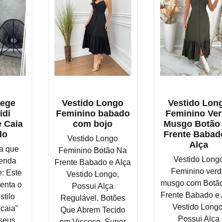
Bege
Vestido Longo
Vestido Lon
idi
Feminino babado
Feminino Ve
 Caia
com bojo
Musgo Botão
do
Frente Babad
Vestido Longo
Alça
ra que
Feminino Botão Na
Vestido Long
enda
Frente Babado e Alça
Feminino ver
: Este
Vestido Longo,
musgo com Botã
enta o
Possui Alça
Frente Babado e 
stilo
Regulável, Botões
Vestido Longo
 caia"
Que Abrem Tecido
Possui Alça
 seus
em Viscose, Super