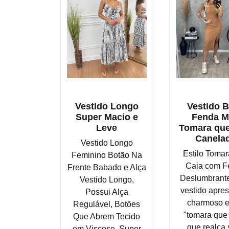
Vestido Longo
Vestido 
Super Macio e
Fenda M
Leve
Tomara que
Canela
Vestido Longo
Estilo Toma
Feminino Botão Na
Caia com F
Frente Babado e Alça
Deslumbrante
Vestido Longo,
vestido apres
Possui Alça
charmoso e
Regulável, Botões
"tomara que
Que Abrem Tecido
que realça
em Viscose, Super