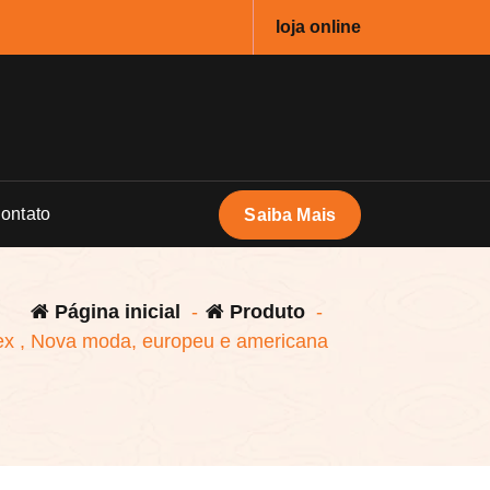
loja online
ontato
Saiba Mais
Página inicial
-
Produto
-
ex , Nova moda, europeu e americana