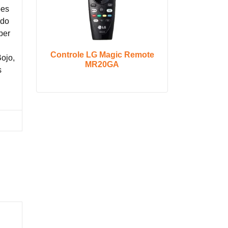
ões
ido
per
e
Controle LG Magic Remote
Bojo,
MR20GA
s
ra na Shopee