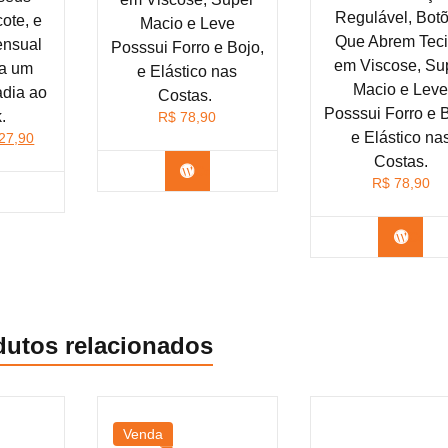
Regulável, Bot
ote, e
Macio e Leve
Que Abrem Tec
ensual
Posssui Forro e Bojo,
em Viscose, Su
na um
e Elástico nas
Macio e Lev
adia ao
Costas.
Posssui Forro e 
.
R$
78,90
e Elástico na
O
27,90
ço
preço
Costas.
Confira na Shopee
inal
atual
R$
78,90
nfira na Shopee
:
é:
32,90.
R$ 27,90.
Confi
dutos relacionados
Venda