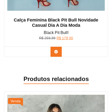
Calça Feminina Black Pit Bull Novidade
Casual Dia A Dia Moda
Black Pit Bull!
O
O
R$
259,99
R$
179,00
preço
preço
original
atual
Confira na Shopee
era:
é:
R$ 259,99.
R$ 179,00.
Produtos relacionados
Venda