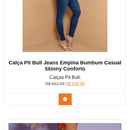
Calça Pit Bull Jeans Empina Bumbum Casual
Skinny Conforto
Calças Pit Bull.
O
O
R$
551,00
R$
239,00
preço
preço
original
atual
Confira na Shopee
era:
é:
R$ 551,00.
R$ 239,00.