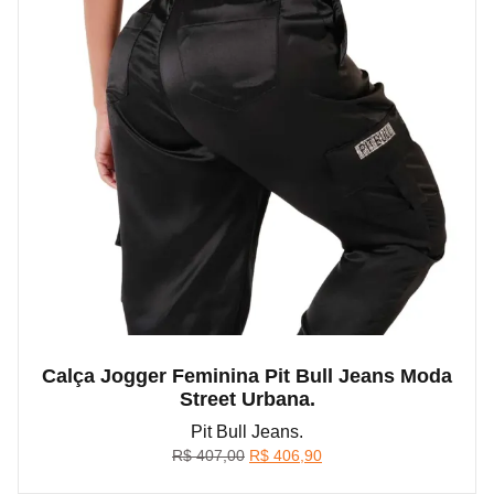
Calça Jogger Feminina Pit Bull Jeans Moda
Street Urbana.
Pit Bull Jeans.
O
O
R$
407,00
R$
406,90
preço
preço