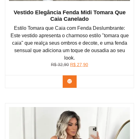
Vestido Elegância Fenda Midi Tomara Que
Caia Canelado
Estilo Tomara que Caia com Fenda Deslumbrante:
Este vestido apresenta o charmoso estilo "tomara que
caia" que realça seus ombros e decote, e uma fenda
sensual que adiciona um toque de ousadia ao seu
look.
O
O
R$
32,90
R$
27,90
preço
preço
original
atual
Confira na Shopee
era:
é:
R$ 32,90.
R$ 27,90.