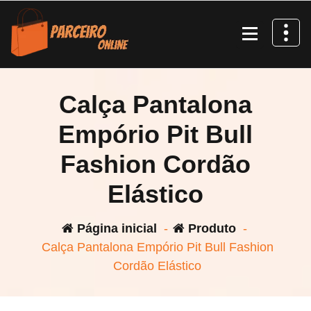
Pular
para
o
conteúdo
Calça Pantalona
Empório Pit Bull
Fashion Cordão
Elástico
Página inicial
-
Produto
-
Calça Pantalona Empório Pit Bull Fashion
Cordão Elástico