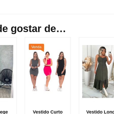
e gostar de…
Venda
Bege
Vestido Curto
Vestido Lon