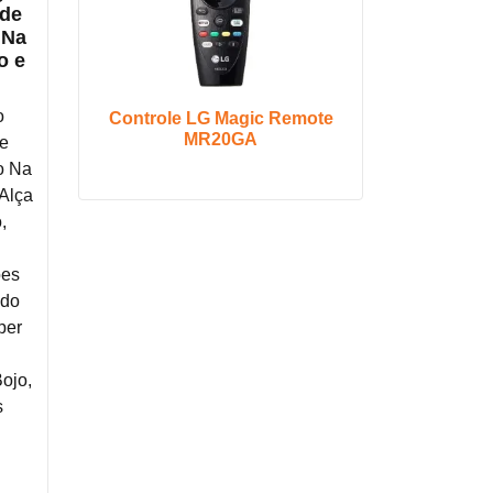
rde
 Na
o e
o
Controle LG Magic Remote
MR20GA
de
o Na
Alça
,
ões
ido
per
e
Bojo,
s