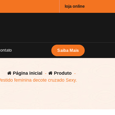
loja online
ontato
Saiba Mais
Página inicial
-
Produto
-
estido feminina decote cruzado Sexy.