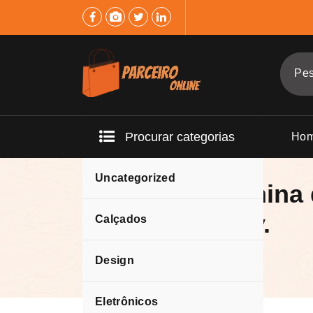
Pular
para
o
conteúdo
Procurar categorias
Ho
Uncategorized
Vestido feminina
cruzado Sexy.
Calçados
Design
Eletrônicos