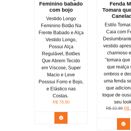
Feminino babado
Fenda M
com bojo
Tomara que
Canela
Vestido Longo
Estilo Toma
Feminino Botão Na
Caia com F
Frente Babado e Alça
Deslumbrante
Vestido Longo,
vestido apres
Possui Alça
charmoso e
Regulável, Botões
"tomara que
Que Abrem Tecido
que realça
em Viscose, Super
ombros e dec
Macio e Leve
uma fenda s
Posssui Forro e Bojo,
que adicio
e Elástico nas
toque de ous
Costas.
seu look
R$
78,90
O
R$
32,90
R$
pre
Confira na Shopee
orig
Co
era