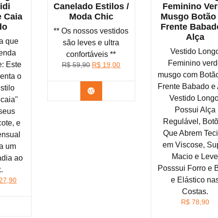
idi
Canelado Estilos /
Feminino Ve
 Caia
Moda Chic
Musgo Botão
do
Frente Babad
** Os nossos vestidos
Alça
ra que
são leves e ultra
Vestido Long
enda
confortáveis **
Feminino ver
: Este
O
O
R$
59,90
R$
19,00
preço
preço
musgo com Botã
enta o
original
atual
Frente Babado e 
stilo
Confira na Shopee
era:
é:
Vestido Longo
 caia"
R$ 59,90.
R$ 19,00.
Possui Alça
 seus
Regulável, Bot
ote, e
Que Abrem Tec
ensual
em Viscose, Su
na um
Macio e Lev
adia ao
Posssui Forro e 
.
e Elástico na
O
27,90
ço
preço
Costas.
inal
atual
R$
78,90
nfira na Shopee
:
é: