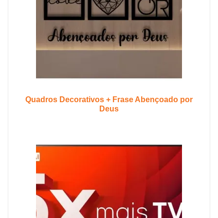
Quadros Decorativos + Frase Abençoado por
Deus