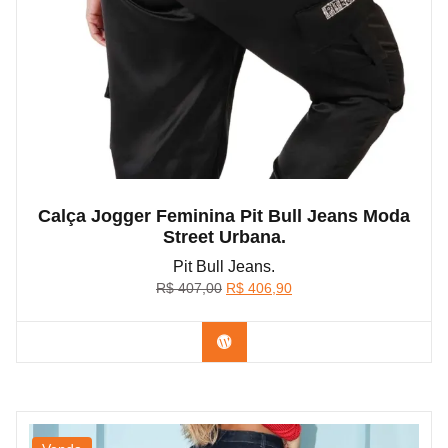
Calça Jogger Feminina Pit Bull Jeans Moda
Street Urbana.
Pit Bull Jeans.
O
O
R$
407,00
R$
406,90
preço
preço
original
atual
Confira na Shopee
era:
é:
R$ 407,00.
R$ 406,90.