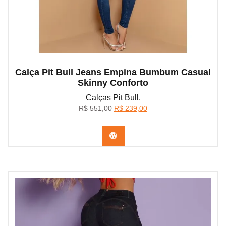
Calça Pit Bull Jeans Empina Bumbum Casual
Skinny Conforto
Calças Pit Bull.
O
O
R$
551,00
R$
239,00
preço
preço
original
atual
Confira na Shopee
era:
é:
R$ 551,00.
R$ 239,00.