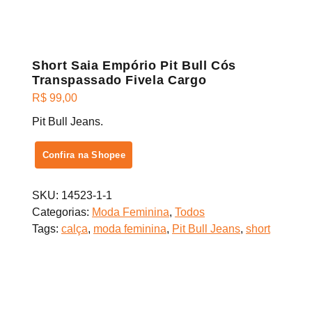
Short Saia Empório Pit Bull Cós
Transpassado Fivela Cargo
R$
99,00
Pit Bull Jeans.
Confira na Shopee
SKU:
14523-1-1
Categorias:
Moda Feminina
,
Todos
Tags:
calça
,
moda feminina
,
Pit Bull Jeans
,
short