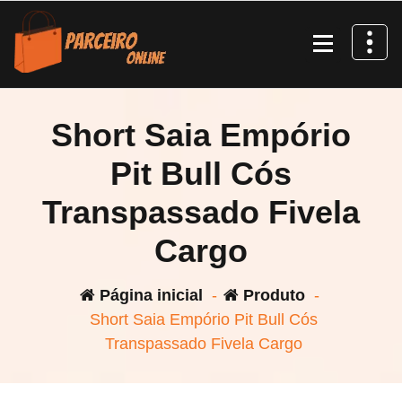
Pular
para
o
conteúdo
Short Saia Empório
Pit Bull Cós
Transpassado Fivela
Cargo
Página inicial
-
Produto
-
Short Saia Empório Pit Bull Cós
Transpassado Fivela Cargo