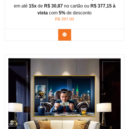
em até
15x
de
R$ 30,87
no cartão ou
R$ 377,15 à
vista
com
5%
de
desconto
R$
397,00
Confira os modelos