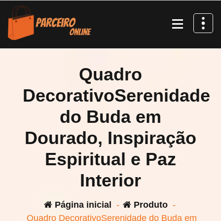
Pular
para
o
conteúdo
Quadro
DecorativoSerenidade
do Buda em
Dourado, Inspiração
Espiritual e Paz
Interior
Página inicial
-
Produto
-
Quadro DecorativoSerenidade do Buda em