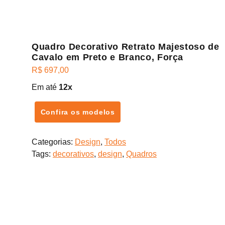
Quadro Decorativo Retrato Majestoso de
Cavalo em Preto e Branco, Força
R$
697,00
Em até
12x
Confira os modelos
Categorias:
Design
,
Todos
Tags:
decorativos
,
design
,
Quadros