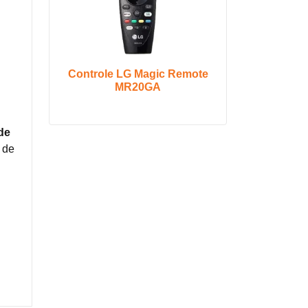
Controle LG Magic Remote
MR20GA
de
 de