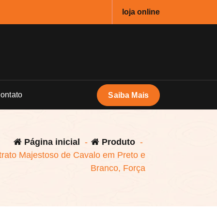
loja online
ontato
Saiba Mais
Página inicial
-
Produto
-
rato Majestoso de Cavalo em Preto e
Branco, Força