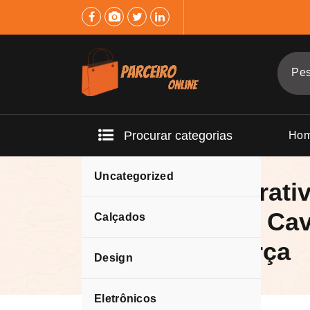
Pular
para
o
conteúdo
Procurar categorias
Ho
Uncategorized
Quadro Decorativ
Majestoso de Cav
Calçados
e Branco, Força
Design
Eletrônicos