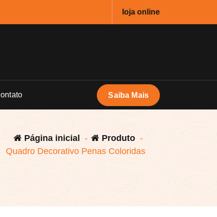
loja online
ontato
Saiba Mais
Página inicial
-
Produto
-
Quadro Decorativo Penas Coloridas