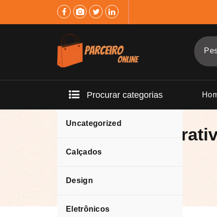
Pular
para
o
conteúdo
Procurar categorias
Ho
Uncategorized
Quadro Decorati
Coloridas
Calçados
Design
Eletrônicos