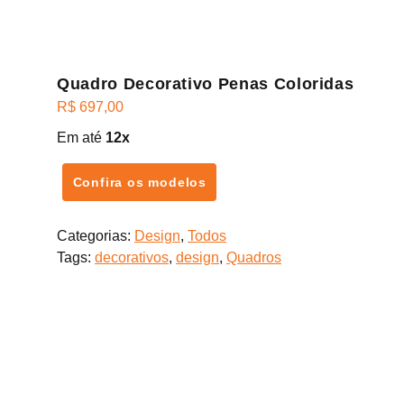
Quadro Decorativo Penas Coloridas
R$
697,00
Em até
12x
Confira os modelos
Categorias:
Design
,
Todos
Tags:
decorativos
,
design
,
Quadros