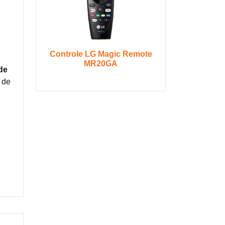
Controle LG Magic Remote
MR20GA
de
 de