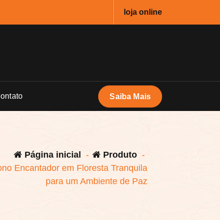
loja online
ontato
Saiba Mais
Página inicial
-
Produto
-
no Encantador em Floresta Tranquila
para um Ambiente de Paz