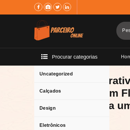
Pular
para
o
conteúdo
Procurar categorias
Ho
Uncategorized
Quadro Decorati
Encantador em Fl
Calçados
Tranquila para u
Design
de Paz
Eletrônicos