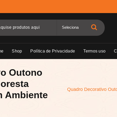
me
Shop
Política de Privacidade
Termos uso
C
vo Outono
oresta
Quadro Decorativo Outo
m Ambiente