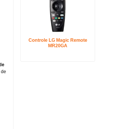
Controle LG Magic Remote
MR20GA
de
 de