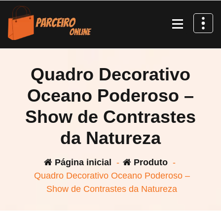
Pular
para
o
conteúdo
Quadro Decorativo
Oceano Poderoso –
Show de Contrastes
da Natureza
Página inicial
-
Produto
-
Quadro Decorativo Oceano Poderoso –
Show de Contrastes da Natureza