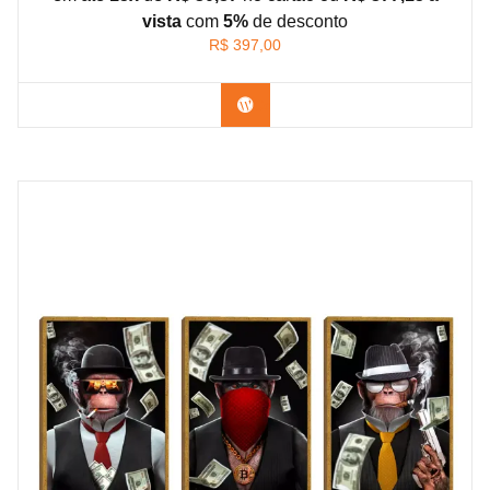
vista
com
5%
de
desconto
R$
397,00
Confira os modelos