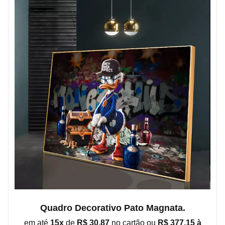
Quadro Decorativo Pato Magnata.
em até
15x
de
R$ 30,87
no cartão ou
R$ 377,15 à