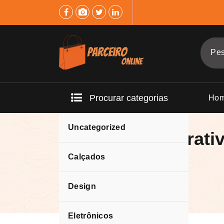
Pular
para
o
conteúdo
Procurar categorias
Ho
Uncategorized
Quadro Decorati
Majestoso
Calçados
Design
Eletrônicos