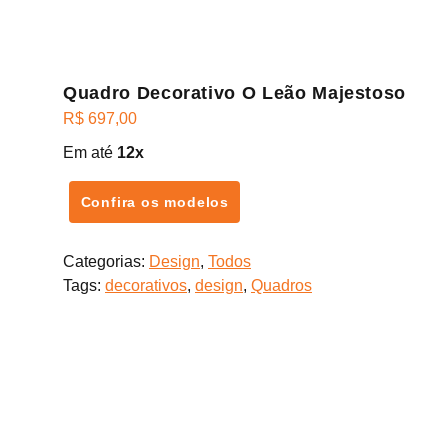
Quadro Decorativo O Leão Majestoso
R$
697,00
Em até
12x
Confira os modelos
Categorias:
Design
,
Todos
Tags:
decorativos
,
design
,
Quadros