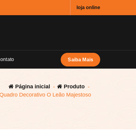
loja online
ontato
Saiba Mais
Página inicial
-
Produto
-
Quadro Decorativo O Leão Majestoso