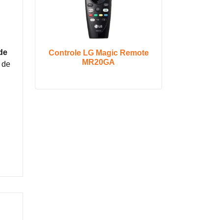
de
Controle LG Magic Remote
MR20GA
 de