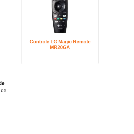
Controle LG Magic Remote
MR20GA
de
 de