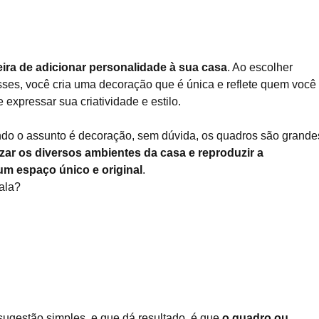
ra de adicionar personalidade à sua casa
. Ao escolher
sses, você cria uma decoração que é única e reflete quem você 
expressar sua criatividade e estilo.
do o assunto é decoração, sem dúvida, os quadros são grande
izar os diversos ambientes da casa e reproduzir a
m espaço único e original
.
ala?
sugestão simples, e que dá resultado, é que
o quadro ou