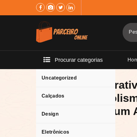
Pular
para
o
conteúdo
Procurar categorias
Ho
Uncategorized
Quadro Decorativ
Leão – Simbolism
Calçados
e Força para um 
Design
Reflexão
Eletrônicos