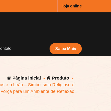
loja online
ontato
Saiba Mais
Página inicial
-
Produto
-
us e o Leão – Simbolismo Religioso e
Força para um Ambiente de Reflexão