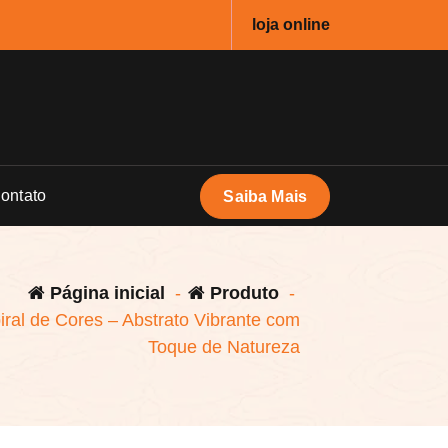
loja online
ontato
Saiba Mais
Página inicial
-
Produto
-
ral de Cores – Abstrato Vibrante com
Toque de Natureza