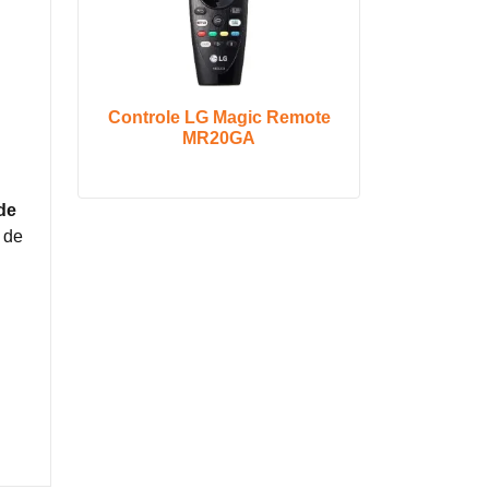
Controle LG Magic Remote
MR20GA
de
 de