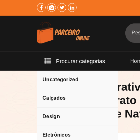
Pular
para
o
conteúdo
Procurar categorias
Ho
Uncategorized
Quadro Decorativ
Cores – Abstrato
Calçados
com Toque de Na
Design
Eletrônicos