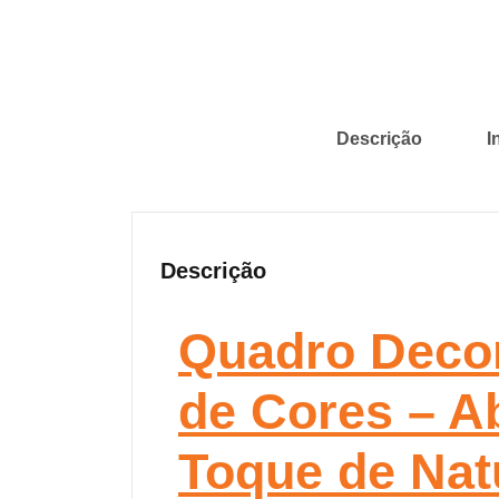
Descrição
I
Descrição
Quadro Decora
de Cores – A
Toque de Nat