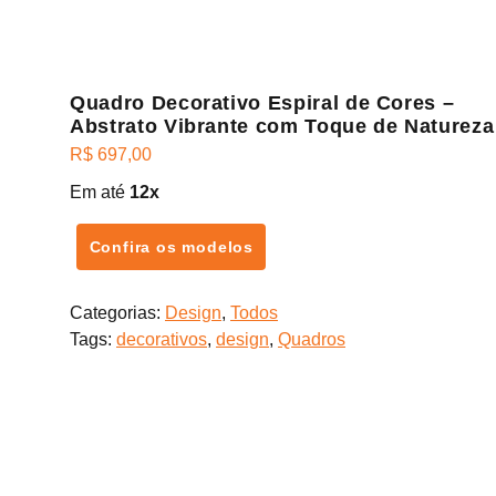
Quadro Decorativo Espiral de Cores –
Abstrato Vibrante com Toque de Natureza
R$
697,00
Em até
12x
Confira os modelos
Categorias:
Design
,
Todos
Tags:
decorativos
,
design
,
Quadros