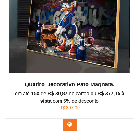
Quadro Decorativo Pato Magnata.
em até
15x
de
R$ 30,87
no cartão ou
R$ 377,15 à
vista
com
5%
de
desconto
R$
397,00
Confira os modelos