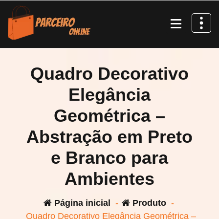
Pular
para
o
conteúdo
Quadro Decorativo
Elegância
Geométrica –
Abstração em Preto
e Branco para
Ambientes
Página inicial
-
Produto
-
Quadro Decorativo Elegância Geométrica –