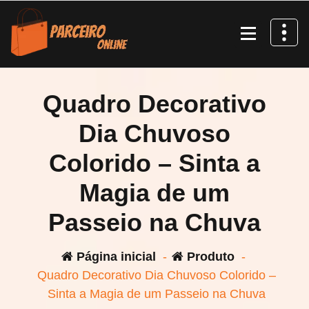
Pular
para
o
conteúdo
Quadro Decorativo
Dia Chuvoso
Colorido – Sinta a
Magia de um
Passeio na Chuva
Página inicial
-
Produto
-
Quadro Decorativo Dia Chuvoso Colorido –
Sinta a Magia de um Passeio na Chuva