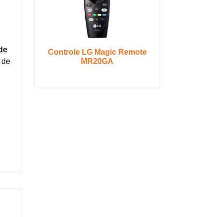
de
Controle LG Magic Remote
MR20GA
 de