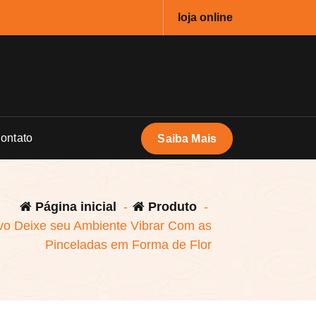
loja online
ontato
Saiba Mais
Página inicial
-
Produto
-
vo Deixe seu Ambiente Vibrar Com as
Pinceladas em Forma de Flor