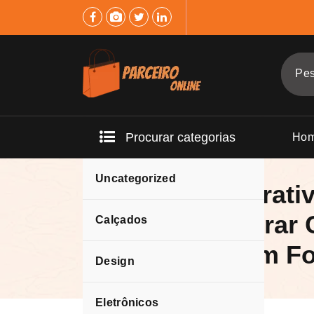
Pular
para
o
conteúdo
Procurar categorias
Ho
Uncategorized
Quadro Decorativ
Ambiente Vibrar
Calçados
Pinceladas em Fo
Design
Eletrônicos