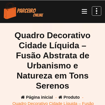
Pular
para
o
conteúdo
Quadro Decorativo
Cidade Líquida –
Fusão Abstrata de
Urbanismo e
Natureza em Tons
Serenos
Página inicial
-
Produto
-
Quadro Decorativo Cidade Líquida – Fusão