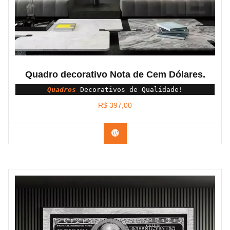
Quadro decorativo Nota de Cem Dólares.
Quadros
 Decorativos de Qualidade!
R$
397,00
Confira os modelos