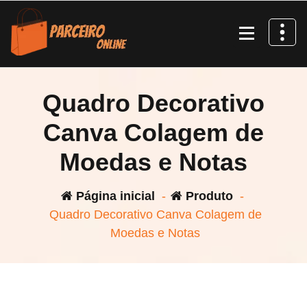
Pular
para
o
conteúdo
Quadro Decorativo
Canva Colagem de
Moedas e Notas
Página inicial
-
Produto
-
Quadro Decorativo Canva Colagem de
Moedas e Notas