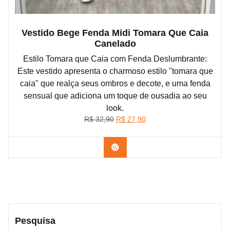
Vestido Bege Fenda Midi Tomara Que Caia
Canelado
Estilo Tomara que Caia com Fenda Deslumbrante:
Este vestido apresenta o charmoso estilo "tomara que
caia" que realça seus ombros e decote, e uma fenda
sensual que adiciona um toque de ousadia ao seu
look.
O
O
R$
32,90
R$
27,90
preço
preço
original
atual
Confira na Shopee
era:
é:
R$ 32,90.
R$ 27,90.
Pesquisa