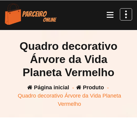
Pular
para
o
conteúdo
Quadro decorativo
Árvore da Vida
Planeta Vermelho
Página inicial
-
Produto
-
Quadro decorativo Árvore da Vida Planeta
Vermelho