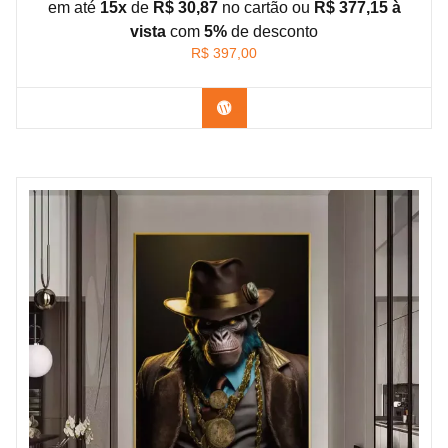
em até
15x
de
R$ 30,87
no cartão ou
R$ 377,15 à
vista
com
5%
de
desconto
R$
397,00
Confira os modelos