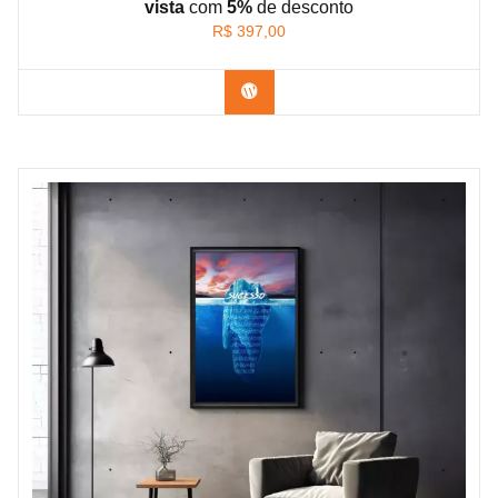
vista
com
5%
de
desconto
R$
397,00
Confira os modelos