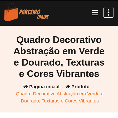
Pular
para
o
conteúdo
Quadro Decorativo
Abstração em Verde
e Dourado, Texturas
e Cores Vibrantes
Página inicial
-
Produto
-
Quadro Decorativo Abstração em Verde e
Dourado, Texturas e Cores Vibrantes