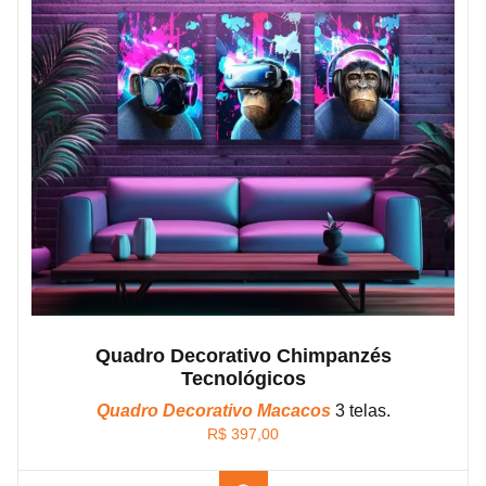
Quadro Decorativo Chimpanzés
Tecnológicos
Quadro Decorativo Macacos
3 telas.
R$
397,00