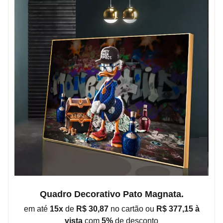
Quadro Decorativo Pato Magnata.
em até
15x
de
R$ 30,87
no cartão ou
R$ 377,15 à
vista
com
5%
de
desconto