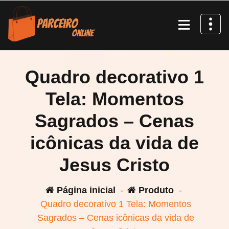
Pular
para
o
conteúdo
Quadro decorativo 1
Tela: Momentos
Sagrados – Cenas
icônicas da vida de
Jesus Cristo
Página inicial
-
Produto
-
Quadro decorativo 1 Tela: Momentos
Sagrados – Cenas icônicas da vida de